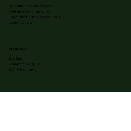
Dein autentischer, veganer
Vietnamese in Hamburg-
Eppendorf. 100 % Vegan. 100%
Leidenschaft.
Standort
Bao Bao
Schrammsweg 10
20249 Hamburg
Öffnungszeiten
Mo.
14:00 - 22:00
14:00 - 22:00
Di.
12:00 - 22:00
Mi.
12:00 - 22:00
Do.