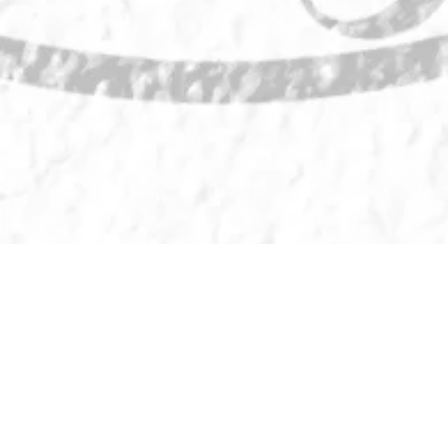
Bao Bao
Dein autentischer, veganer
Vietnamese in Hamburg-